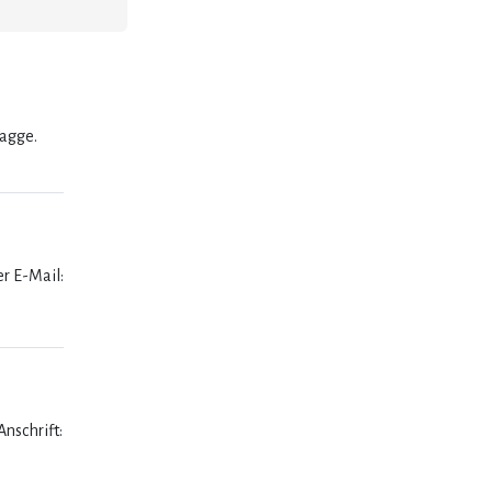
lagge.
er E-Mail:
nschrift: