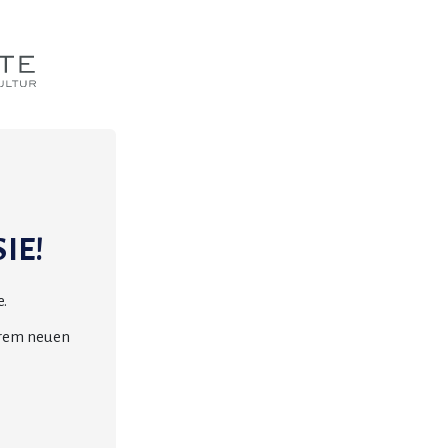
IE!
.
erem neuen