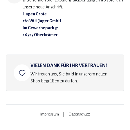
Bitte senden Sie Retouren/Rücksendungen ab sofort an
unsere neue Anschrift:
Hagen Grote
c/o VAH Jager GmbH
Im Gewerbepark 31
16727 Oberkrämer
VIELEN DANK FÜR IHR VERTRAUEN!
Wir freuen uns, Sie bald in unserem neuen
Shop begrüßen zu dürfen.
Impressum
|
Datenschutz