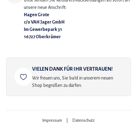
Bitte senden Sie Retouren/Rücksendungen ab sofort an
unsere neue Anschrift:
Hagen Grote
c/o VAH Jager GmbH
Im Gewerbepark 31
16727 Oberkrämer
VIELEN DANK FÜR IHR VERTRAUEN!
Wir freuen uns, Sie bald in unserem neuen
Shop begrüßen zu dürfen.
Impressum
|
Datenschutz