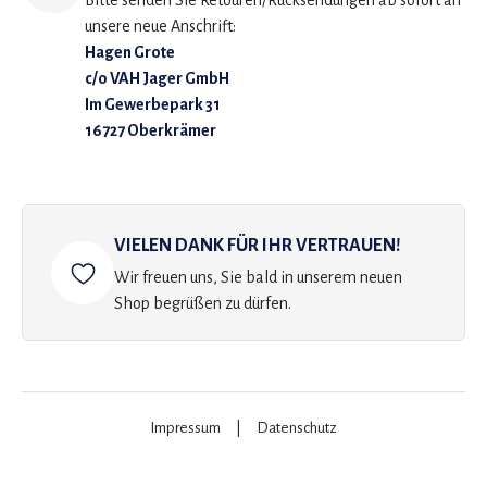
Bitte senden Sie Retouren/Rücksendungen ab sofort an
unsere neue Anschrift:
Hagen Grote
c/o VAH Jager GmbH
Im Gewerbepark 31
16727 Oberkrämer
VIELEN DANK FÜR IHR VERTRAUEN!
Wir freuen uns, Sie bald in unserem neuen
Shop begrüßen zu dürfen.
Impressum
|
Datenschutz