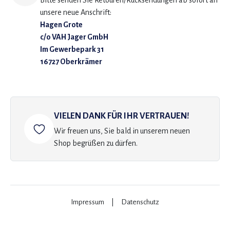
Bitte senden Sie Retouren/Rücksendungen ab sofort an
unsere neue Anschrift:
Hagen Grote
c/o VAH Jager GmbH
Im Gewerbepark 31
16727 Oberkrämer
VIELEN DANK FÜR IHR VERTRAUEN!
Wir freuen uns, Sie bald in unserem neuen
Shop begrüßen zu dürfen.
Impressum
|
Datenschutz