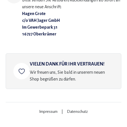
Bitte senden Sie Retouren/Rücksendungen ab sofort an
unsere neue Anschrift:
Hagen Grote
c/o VAH Jager GmbH
Im Gewerbepark 31
16727 Oberkrämer
VIELEN DANK FÜR IHR VERTRAUEN!
Wir freuen uns, Sie bald in unserem neuen
Shop begrüßen zu dürfen.
Impressum
|
Datenschutz