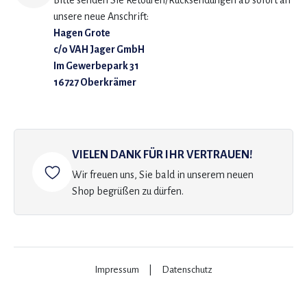
Bitte senden Sie Retouren/Rücksendungen ab sofort an
unsere neue Anschrift:
Hagen Grote
c/o VAH Jager GmbH
Im Gewerbepark 31
16727 Oberkrämer
VIELEN DANK FÜR IHR VERTRAUEN!
Wir freuen uns, Sie bald in unserem neuen
Shop begrüßen zu dürfen.
Impressum
|
Datenschutz