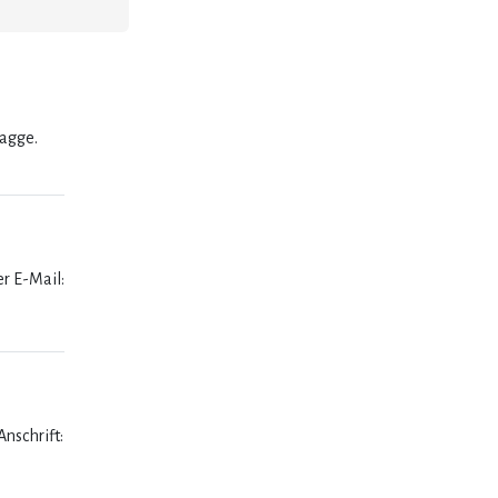
lagge.
er E-Mail:
nschrift: