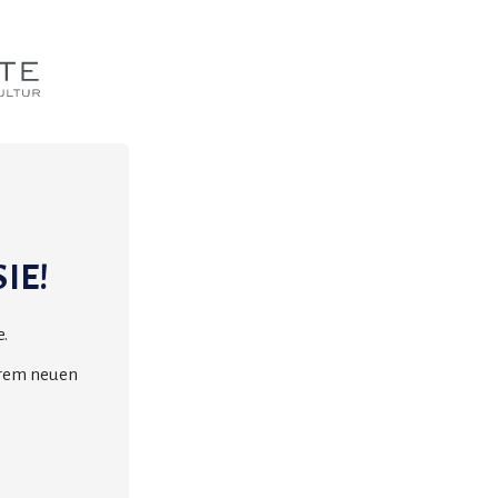
IE!
.
erem neuen