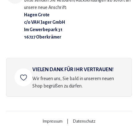
Bitte senden Sie Retouren/Rücksendungen ab sofort an
unsere neue Anschrift:
Hagen Grote
c/o VAH Jager GmbH
Im Gewerbepark 31
16727 Oberkrämer
VIELEN DANK FÜR IHR VERTRAUEN!
Wir freuen uns, Sie bald in unserem neuen
Shop begrüßen zu dürfen.
Impressum
|
Datenschutz