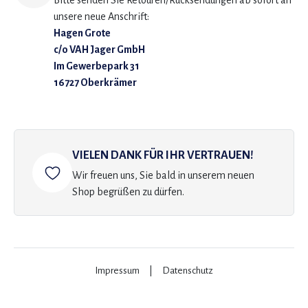
Bitte senden Sie Retouren/Rücksendungen ab sofort an
unsere neue Anschrift:
Hagen Grote
c/o VAH Jager GmbH
Im Gewerbepark 31
16727 Oberkrämer
VIELEN DANK FÜR IHR VERTRAUEN!
Wir freuen uns, Sie bald in unserem neuen
Shop begrüßen zu dürfen.
Impressum
|
Datenschutz