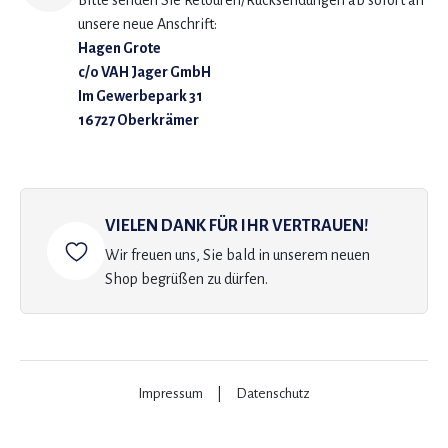
Bitte senden Sie Retouren/Rücksendungen ab sofort an
unsere neue Anschrift:
Hagen Grote
c/o VAH Jager GmbH
Im Gewerbepark 31
16727 Oberkrämer
VIELEN DANK FÜR IHR VERTRAUEN!
Wir freuen uns, Sie bald in unserem neuen
Shop begrüßen zu dürfen.
Impressum
|
Datenschutz