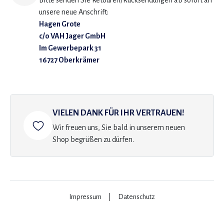
Bitte senden Sie Retouren/Rücksendungen ab sofort an
unsere neue Anschrift:
Hagen Grote
c/o VAH Jager GmbH
Im Gewerbepark 31
16727 Oberkrämer
VIELEN DANK FÜR IHR VERTRAUEN!
Wir freuen uns, Sie bald in unserem neuen
Shop begrüßen zu dürfen.
Impressum
|
Datenschutz