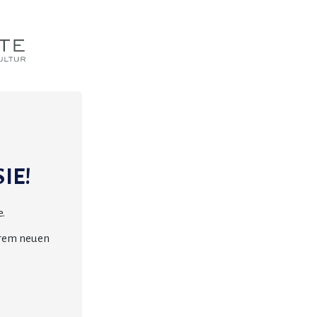
IE!
.
erem neuen