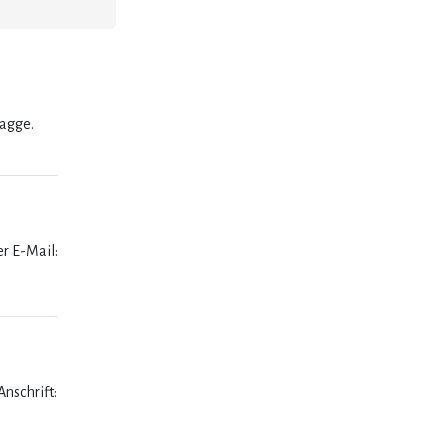
lagge.
er E-Mail:
nschrift: