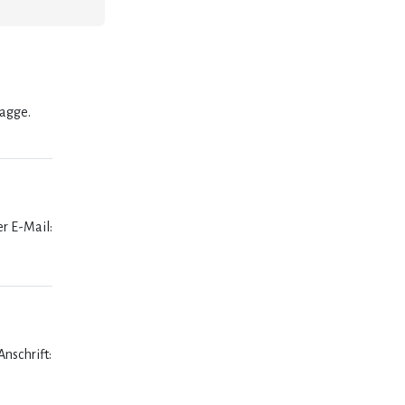
lagge.
er E-Mail:
nschrift: