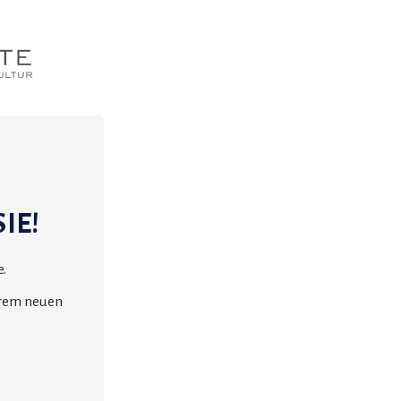
IE!
.
erem neuen