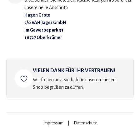
Bitte senden Sie Retouren/Rücksendungen ab sofort an
unsere neue Anschrift:
Hagen Grote
c/o VAH Jager GmbH
Im Gewerbepark 31
16727 Oberkrämer
VIELEN DANK FÜR IHR VERTRAUEN!
Wir freuen uns, Sie bald in unserem neuen
Shop begrüßen zu dürfen.
Impressum
|
Datenschutz