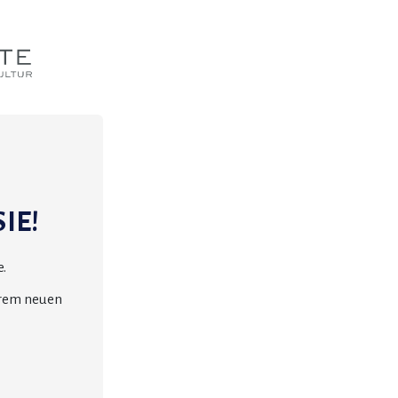
IE!
.
erem neuen