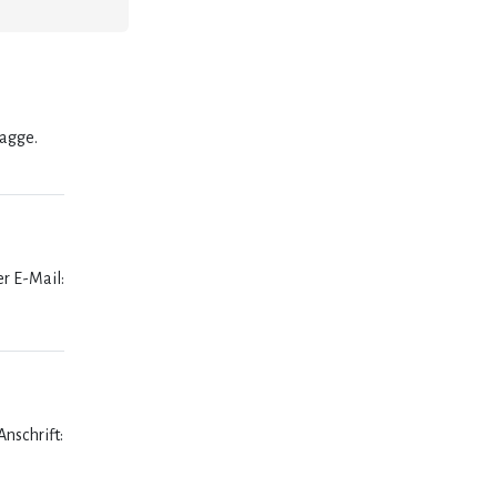
lagge.
er E-Mail:
nschrift: