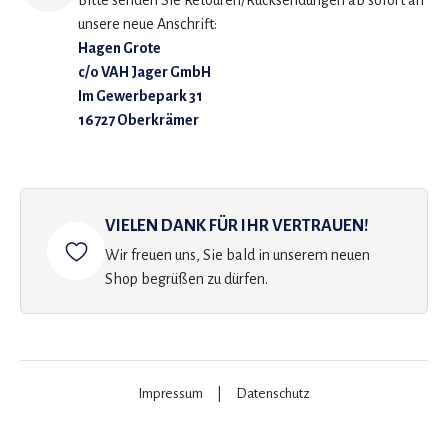
Bitte senden Sie Retouren/Rücksendungen ab sofort an
unsere neue Anschrift:
Hagen Grote
c/o VAH Jager GmbH
Im Gewerbepark 31
16727 Oberkrämer
VIELEN DANK FÜR IHR VERTRAUEN!
Wir freuen uns, Sie bald in unserem neuen
Shop begrüßen zu dürfen.
Impressum
|
Datenschutz