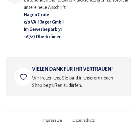
Bitte senden Sie Retouren/Rücksendungen ab sofort an
unsere neue Anschrift:
Hagen Grote
c/o VAH Jager GmbH
Im Gewerbepark 31
16727 Oberkrämer
VIELEN DANK FÜR IHR VERTRAUEN!
Wir freuen uns, Sie bald in unserem neuen
Shop begrüßen zu dürfen.
Impressum
|
Datenschutz