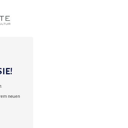
IE!
.
erem neuen