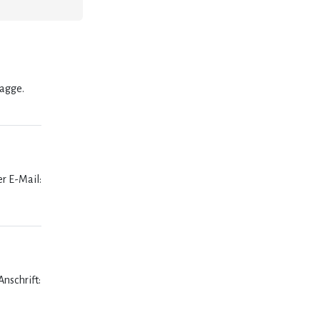
lagge.
er E-Mail:
nschrift: