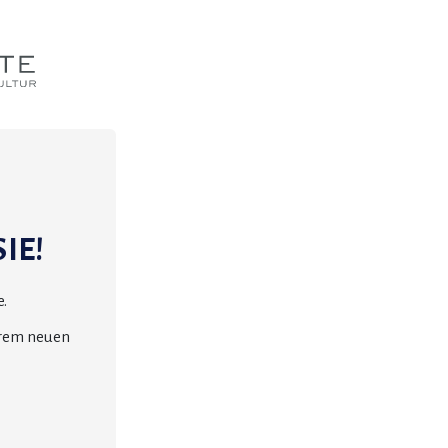
IE!
.
erem neuen