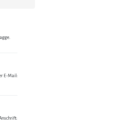
lagge.
er E-Mail:
nschrift: