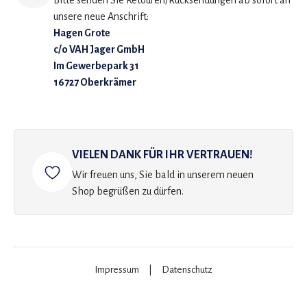
Bitte senden Sie Retouren/Rücksendungen ab sofort an
unsere neue Anschrift:
Hagen Grote
c/o VAH Jager GmbH
Im Gewerbepark 31
16727 Oberkrämer
VIELEN DANK FÜR IHR VERTRAUEN!
Wir freuen uns, Sie bald in unserem neuen
Shop begrüßen zu dürfen.
Impressum
|
Datenschutz