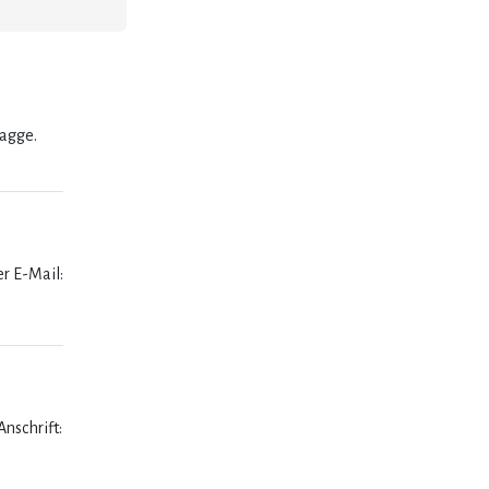
lagge.
er E-Mail:
nschrift: