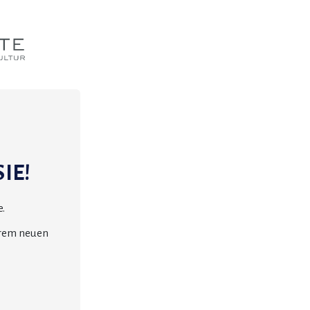
IE!
.
erem neuen