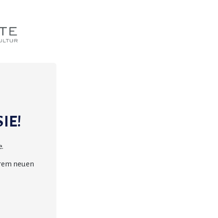
IE!
.
erem neuen