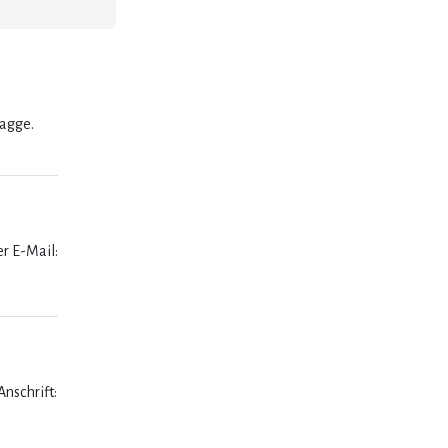
lagge.
er E-Mail:
nschrift: