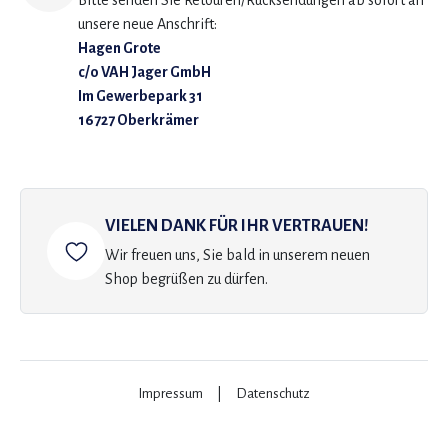
Bitte senden Sie Retouren/Rücksendungen ab sofort an
unsere neue Anschrift:
Hagen Grote
c/o VAH Jager GmbH
Im Gewerbepark 31
16727 Oberkrämer
VIELEN DANK FÜR IHR VERTRAUEN!
Wir freuen uns, Sie bald in unserem neuen
Shop begrüßen zu dürfen.
Impressum
|
Datenschutz