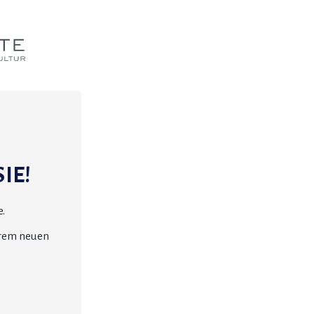
IE!
.
erem neuen