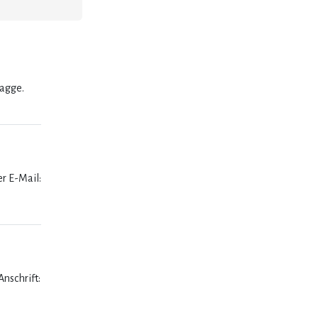
lagge.
er E-Mail:
nschrift: