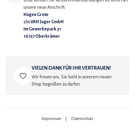
Bitte senden Sie Retouren/Rücksendungen ab sofort an
unsere neue Anschrift:
Hagen Grote
c/o VAH Jager GmbH
Im Gewerbepark 31
16727 Oberkrämer
VIELEN DANK FÜR IHR VERTRAUEN!
Wir freuen uns, Sie bald in unserem neuen
Shop begrüßen zu dürfen.
Impressum
|
Datenschutz