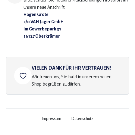
Bitte senden Sie Retouren/Rücksendungen ab sofort an
unsere neue Anschrift:
Hagen Grote
c/o VAH Jager GmbH
Im Gewerbepark 31
16727 Oberkrämer
VIELEN DANK FÜR IHR VERTRAUEN!
Wir freuen uns, Sie bald in unserem neuen
Shop begrüßen zu dürfen.
Impressum
|
Datenschutz