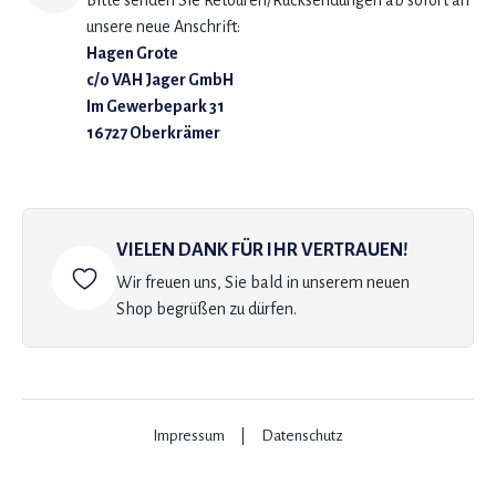
Bitte senden Sie Retouren/Rücksendungen ab sofort an
unsere neue Anschrift:
Hagen Grote
c/o VAH Jager GmbH
Im Gewerbepark 31
16727 Oberkrämer
VIELEN DANK FÜR IHR VERTRAUEN!
Wir freuen uns, Sie bald in unserem neuen
Shop begrüßen zu dürfen.
Impressum
|
Datenschutz