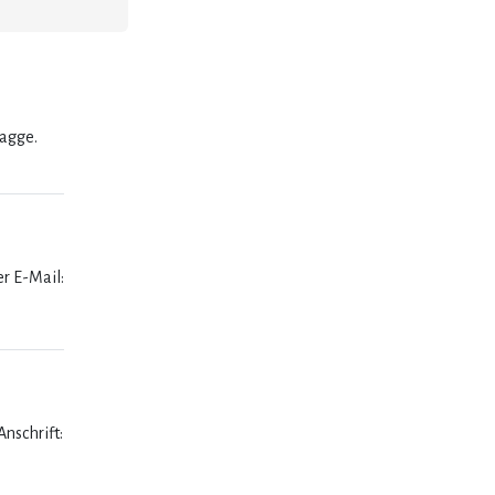
lagge.
er E-Mail:
nschrift: