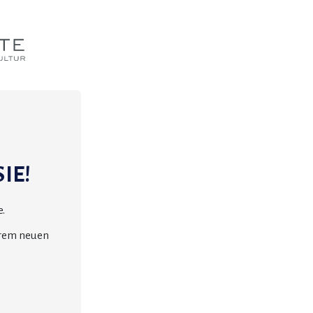
IE!
.
erem neuen