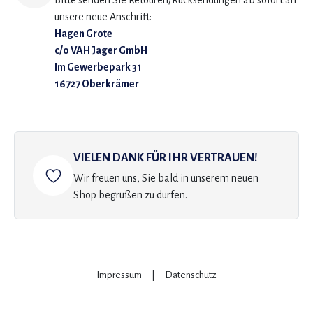
Bitte senden Sie Retouren/Rücksendungen ab sofort an
unsere neue Anschrift:
Hagen Grote
c/o VAH Jager GmbH
Im Gewerbepark 31
16727 Oberkrämer
VIELEN DANK FÜR IHR VERTRAUEN!
Wir freuen uns, Sie bald in unserem neuen
Shop begrüßen zu dürfen.
Impressum
|
Datenschutz