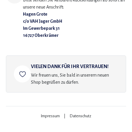
Bitte senden Sie Retouren/Rücksendungen ab sofort an
unsere neue Anschrift:
Hagen Grote
c/o VAH Jager GmbH
Im Gewerbepark 31
16727 Oberkrämer
VIELEN DANK FÜR IHR VERTRAUEN!
Wir freuen uns, Sie bald in unserem neuen
Shop begrüßen zu dürfen.
Impressum
|
Datenschutz