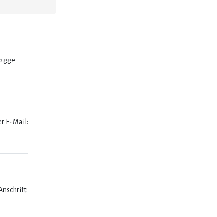
lagge.
er E-Mail:
nschrift: