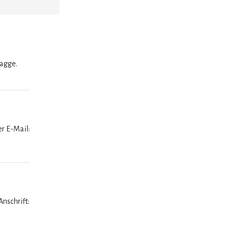
lagge.
er E-Mail:
nschrift: