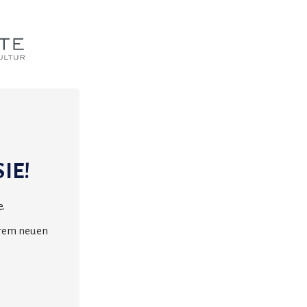
IE!
.
erem neuen