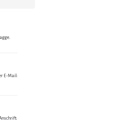
lagge.
er E-Mail:
nschrift: