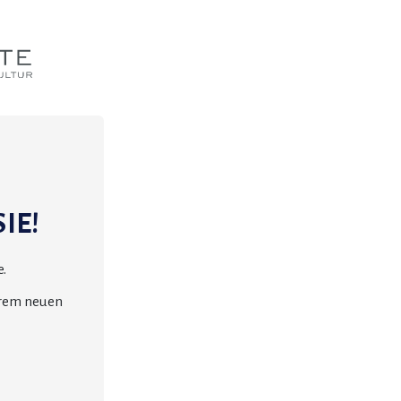
IE!
.
erem neuen