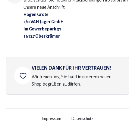
Bitte senden Sie Retouren/Rücksendungen ab sofort an
unsere neue Anschrift:
Hagen Grote
c/o VAH Jager GmbH
Im Gewerbepark 31
16727 Oberkrämer
VIELEN DANK FÜR IHR VERTRAUEN!
Wir freuen uns, Sie bald in unserem neuen
Shop begrüßen zu dürfen.
Impressum
|
Datenschutz