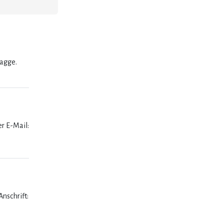
lagge.
er E-Mail:
nschrift: