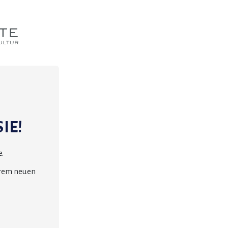
IE!
.
erem neuen