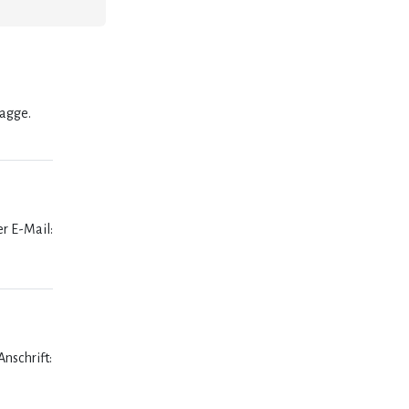
lagge.
er E-Mail:
nschrift: