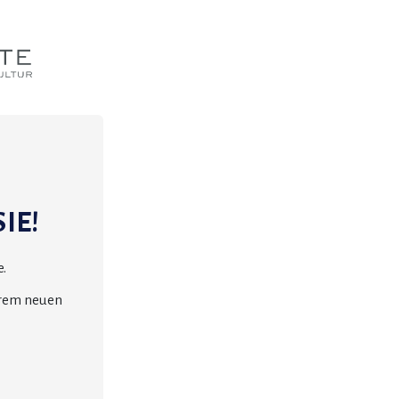
IE!
.
erem neuen