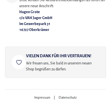
Bitte senden Sie Retouren/Rücksendungen ab sofort an
unsere neue Anschrift:
Hagen Grote
c/o VAH Jager GmbH
Im Gewerbepark 31
16727 Oberkrämer
VIELEN DANK FÜR IHR VERTRAUEN!
Wir freuen uns, Sie bald in unserem neuen
Shop begrüßen zu dürfen.
Impressum
|
Datenschutz