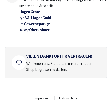
Bitte senden Sie Retouren/Rücksendungen ab sofort an
unsere neue Anschrift:
Hagen Grote
c/o VAH Jager GmbH
Im Gewerbepark 31
16727 Oberkrämer
VIELEN DANK FÜR IHR VERTRAUEN!
Wir freuen uns, Sie bald in unserem neuen
Shop begrüßen zu dürfen.
Impressum
|
Datenschutz