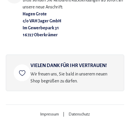
Bitte senden Sie Retouren/Rücksendungen ab sofort an
unsere neue Anschrift:
Hagen Grote
c/o VAH Jager GmbH
Im Gewerbepark 31
16727 Oberkrämer
VIELEN DANK FÜR IHR VERTRAUEN!
Wir freuen uns, Sie bald in unserem neuen
Shop begrüßen zu dürfen.
Impressum
|
Datenschutz