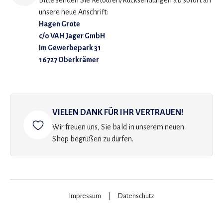
Bitte senden Sie Retouren/Rücksendungen ab sofort an
unsere neue Anschrift:
Hagen Grote
c/o VAH Jager GmbH
Im Gewerbepark 31
16727 Oberkrämer
VIELEN DANK FÜR IHR VERTRAUEN!
Wir freuen uns, Sie bald in unserem neuen
Shop begrüßen zu dürfen.
Impressum
|
Datenschutz