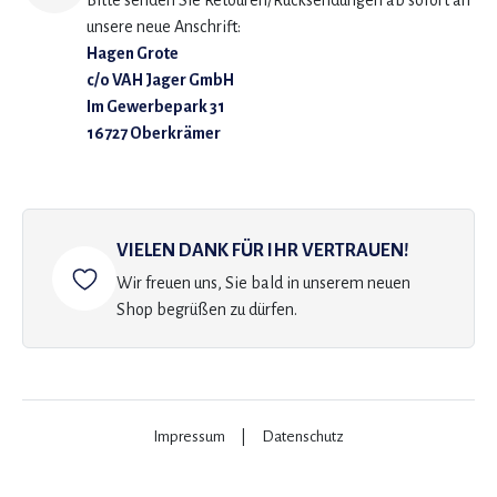
Bitte senden Sie Retouren/Rücksendungen ab sofort an
unsere neue Anschrift:
Hagen Grote
c/o VAH Jager GmbH
Im Gewerbepark 31
16727 Oberkrämer
VIELEN DANK FÜR IHR VERTRAUEN!
Wir freuen uns, Sie bald in unserem neuen
Shop begrüßen zu dürfen.
Impressum
|
Datenschutz