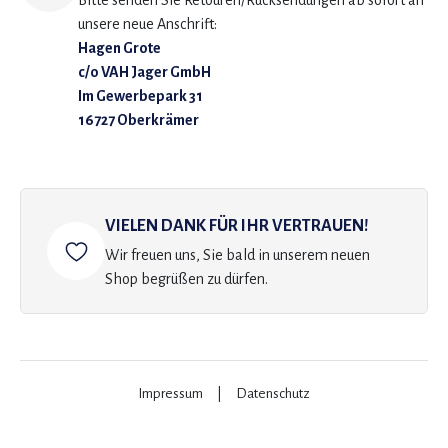
Bitte senden Sie Retouren/Rücksendungen ab sofort an
unsere neue Anschrift:
Hagen Grote
c/o VAH Jager GmbH
Im Gewerbepark 31
16727 Oberkrämer
VIELEN DANK FÜR IHR VERTRAUEN!
Wir freuen uns, Sie bald in unserem neuen
Shop begrüßen zu dürfen.
Impressum
|
Datenschutz