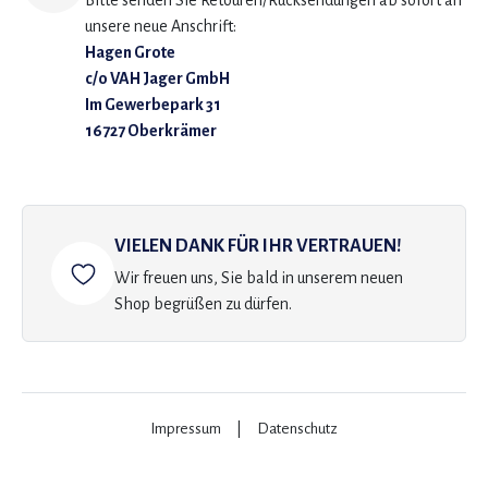
Bitte senden Sie Retouren/Rücksendungen ab sofort an
unsere neue Anschrift:
Hagen Grote
c/o VAH Jager GmbH
Im Gewerbepark 31
16727 Oberkrämer
VIELEN DANK FÜR IHR VERTRAUEN!
Wir freuen uns, Sie bald in unserem neuen
Shop begrüßen zu dürfen.
Impressum
|
Datenschutz