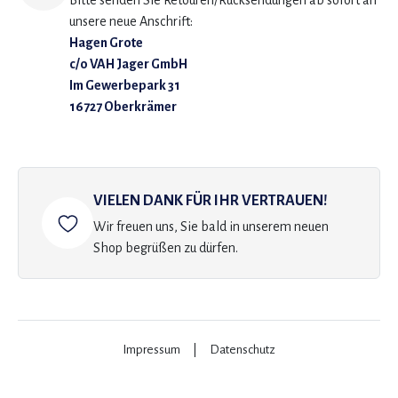
Bitte senden Sie Retouren/Rücksendungen ab sofort an
unsere neue Anschrift:
Hagen Grote
c/o VAH Jager GmbH
Im Gewerbepark 31
16727 Oberkrämer
VIELEN DANK FÜR IHR VERTRAUEN!
Wir freuen uns, Sie bald in unserem neuen
Shop begrüßen zu dürfen.
Impressum
|
Datenschutz