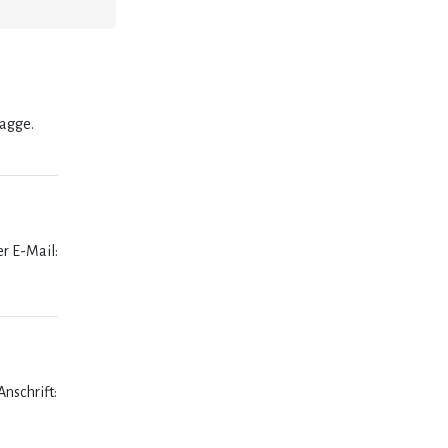
lagge.
er E-Mail:
nschrift: