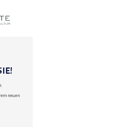
IE!
.
erem neuen