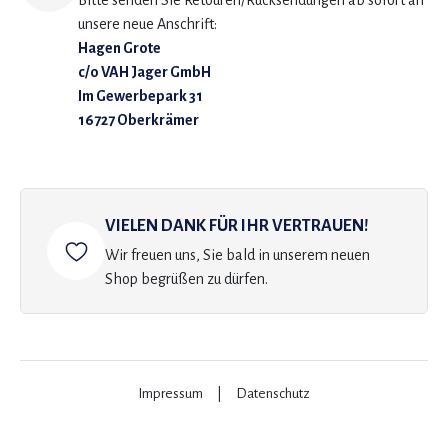
Bitte senden Sie Retouren/Rücksendungen ab sofort an
unsere neue Anschrift:
Hagen Grote
c/o VAH Jager GmbH
Im Gewerbepark 31
16727 Oberkrämer
VIELEN DANK FÜR IHR VERTRAUEN!
Wir freuen uns, Sie bald in unserem neuen
Shop begrüßen zu dürfen.
Impressum
|
Datenschutz