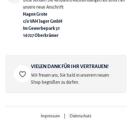
Bitte senden Sie Retouren/Rücksendungen ab sofort an
unsere neue Anschrift:
Hagen Grote
c/o VAH Jager GmbH
Im Gewerbepark 31
16727 Oberkrämer
VIELEN DANK FÜR IHR VERTRAUEN!
Wir freuen uns, Sie bald in unserem neuen
Shop begrüßen zu dürfen.
Impressum
|
Datenschutz