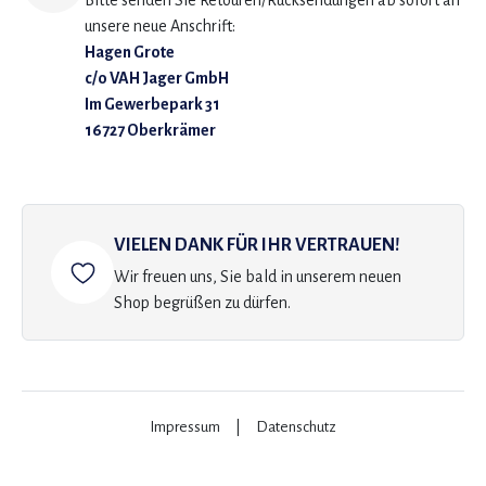
Bitte senden Sie Retouren/Rücksendungen ab sofort an
unsere neue Anschrift:
Hagen Grote
c/o VAH Jager GmbH
Im Gewerbepark 31
16727 Oberkrämer
VIELEN DANK FÜR IHR VERTRAUEN!
Wir freuen uns, Sie bald in unserem neuen
Shop begrüßen zu dürfen.
Impressum
|
Datenschutz