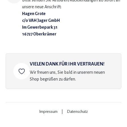
Bitte senden Sie Retouren/Rücksendungen ab sofort an
unsere neue Anschrift:
Hagen Grote
c/o VAH Jager GmbH
Im Gewerbepark 31
16727 Oberkrämer
VIELEN DANK FÜR IHR VERTRAUEN!
Wir freuen uns, Sie bald in unserem neuen
Shop begrüßen zu dürfen.
Impressum
|
Datenschutz